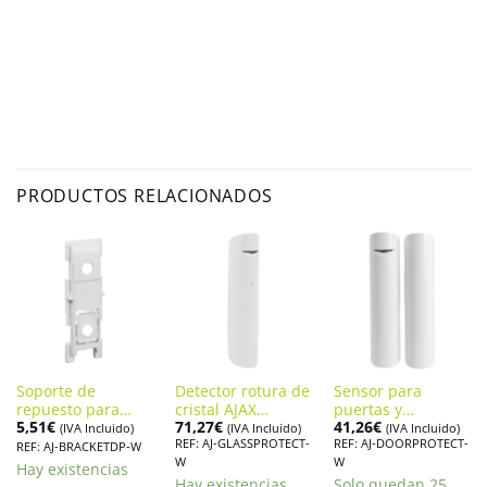
PRODUCTOS RELACIONADOS
Soporte de
Detector rotura de
Sensor para
repuesto para
cristal AJAX
puertas y
5,51
€
71,27
€
41,26
€
contacto
GLASSPROTECT
ventanas Alarma
(IVA Incluido)
(IVA Incluido)
(IVA Incluido)
REF: AJ-GLASSPROTECT-
REF: AJ-DOORPROTECT-
magnético Alarma
Ajax DoorProtect
REF: AJ-BRACKETDP-W
W
W
Ajax AJ-
Hay existencias
BRACKETDP-W
Hay existencias
Solo quedan 25