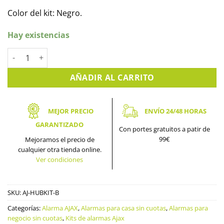
Color del kit: Negro.
Hay existencias
Hubkit el Kit básico de ajax, Alarma fácil de instalar. Negro ca
AÑADIR AL CARRITO
MEJOR PRECIO
ENVÍO 24/48 HORAS
GARANTIZADO
Con portes gratuitos a patir de
99€
Mejoramos el precio de
cualquier otra tienda online.
Ver condiciones
SKU:
AJ-HUBKIT-B
Categorías:
Alarma AJAX
,
Alarmas para casa sin cuotas
,
Alarmas para
negocio sin cuotas
,
Kits de alarmas Ajax