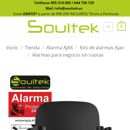
Saltar
Teléfono:
955 314 055
/
644 730 125
Mail: info@soultek.es
al
Envío
GRATIS*
a partir de 99€ (IVA INCLUIDO) *Envío a Península
contenido
0
Inicio
/
Tienda
/
Alarma AJAX
/
Kits de alarmas Ajax
/
Alarmas para negocio sin cuotas