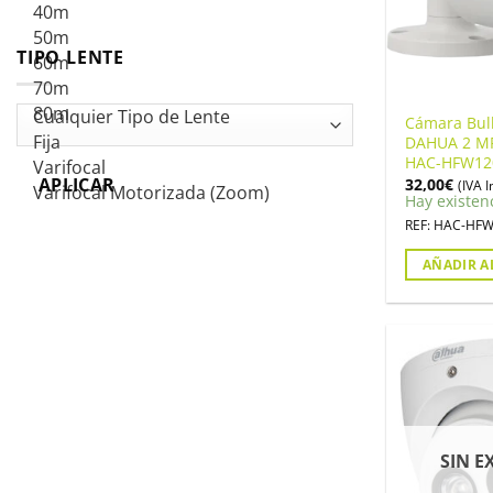
TIPO LENTE
Cámara Bul
DAHUA 2 MP
HAC-HFW12
APLICAR
32,00
€
(IVA I
Hay existen
REF: HAC-HF
AÑADIR A
SIN E