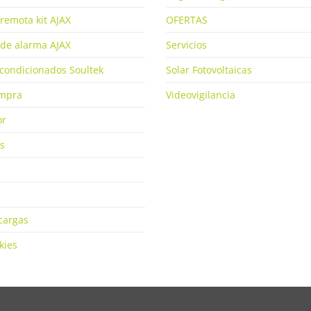
remota kit AJAX
OFERTAS
de alarma AJAX
Servicios
condicionados Soultek
Solar Fotovoltaicas
ompra
Videovigilancia
or
s
cargas
kies