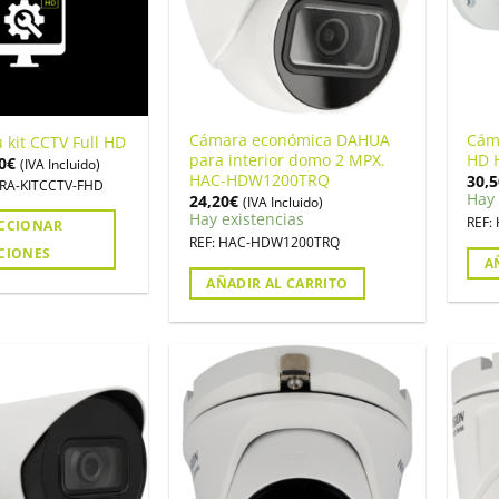
Cámara económica DAHUA
Cáma
 kit CCTV Full HD
para interior domo 2 MPX.
HD 
0
€
(IVA Incluido)
HAC-HDW1200TRQ
30,5
RA-KITCCTV-FHD
Hay 
24,20
€
(IVA Incluido)
Hay existencias
REF:
ECCIONAR
REF: HAC-HDW1200TRQ
CIONES
A
AÑADIR AL CARRITO