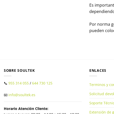
Es important
dependiendo 
Por norma ge
pueden coloc
SOBRE SOULTEK
ENLACES
📞
955 314 055
/
644 730 125
Terminos y co
Solicitud dev
📧
info@soultek.es
Soporte Técnic
Horario Atención Cliente:
Extensión de g