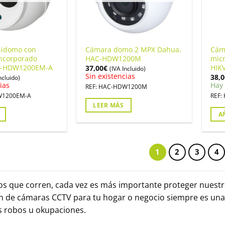
nidomo con
Cámara domo 2 MPX Dahua.
Cám
incorporado
HAC-HDW1200M
mic
C-HDW1200EM-A
HIK
37,00
€
(IVA Incluido)
Sin existencias
38,0
ncluido)
ias
Hay 
REF: HAC-HDW1200M
W1200EM-A
REF:
LEER MÁS
A
1
2
3
4
os que corren, cada vez es más importante proteger nuestro
ón de cámaras CCTV para tu hogar o negocio siempre es una
s robos u okupaciones.