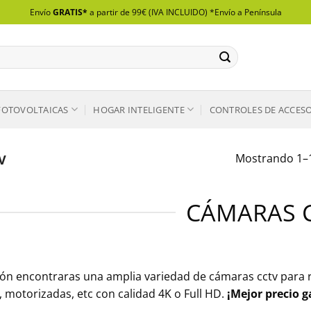
Envío
GRATIS*
a partir de 99€ (IVA INCLUIDO) *Envío a Península
FOTOVOLTAICAS
HOGAR INTELIGENTE
CONTROLES DE ACCES
Mostrando 1–1
V
CÁMARAS 
ión encontraras una amplia variedad de cámaras cctv para re
, motorizadas, etc con calidad 4K o Full HD.
¡Mejor precio 