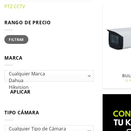
PTZ CCTV
RANGO DE PRECIO
Precio
Precio
FILTRAR
mínimo
máximo
MARCA
BUL
13 
APLICAR
TIPO CÁMARA