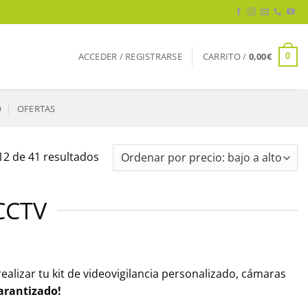
ACCEDER / REGISTRARSE
CARRITO /
0,00
€
0
O
OFERTAS
Ordenado
2 de 41 resultados
por
precio:
CCTV
bajo
a
alto
alizar tu kit de videovigilancia personalizado, cámaras
garantizado!