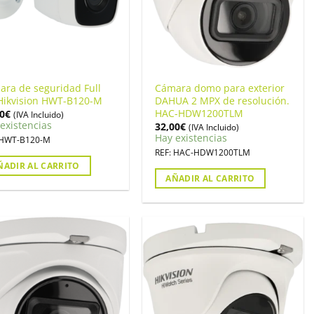
ra de seguridad Full
Cámara domo para exterior
Hikvision HWT-B120-M
DAHUA 2 MPX de resolución.
HAC-HDW1200TLM
0
€
(IVA Incluido)
existencias
32,00
€
(IVA Incluido)
Hay existencias
 HWT-B120-M
REF: HAC-HDW1200TLM
ÑADIR AL CARRITO
AÑADIR AL CARRITO