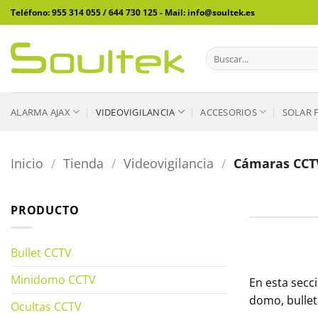
Saltar
Teléfono: 955 314 055 / 644 730 125 - Mail: info@soultek.es
al
contenido
Buscar
por:
ALARMA AJAX
VIDEOVIGILANCIA
ACCESORIOS
SOLAR 
Inicio
/
Tienda
/
Videovigilancia
/
Cámaras CCT
PRODUCTO
Bullet CCTV
Minidomo CCTV
En esta secc
domo, bullet
Ocultas CCTV