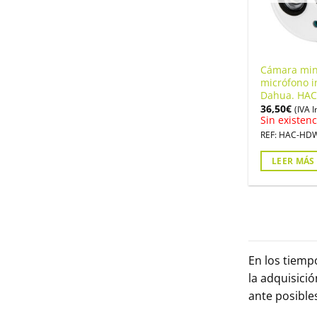
Cámara mi
micrófono 
Dahua. HA
36,50
€
(IVA I
Sin existenc
REF: HAC-HD
LEER MÁS
En los tiemp
la adquisici
ante posible