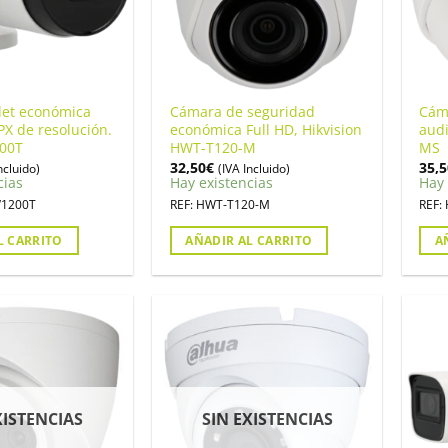
let económica
Cámara de seguridad
Cám
X de resolución.
económica Full HD, Hikvision
audi
00T
HWT-T120-M
MS
32,50
€
35,5
ncluido)
(IVA Incluido)
cias
Hay existencias
Hay 
W1200T
REF: HWT-T120-M
REF:
L CARRITO
AÑADIR AL CARRITO
A
XISTENCIAS
SIN EXISTENCIAS