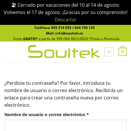
🏖️ Cerrado por vacaciones del 10 al 14 de agosto.
Volvemos el 17 de agosto. ¡Gracias por su comprensión!
Descartar
Saltar
Teléfono:
955 314 055
/
644 730 125
Mail: info@soultek.es
al
Envío
GRATIS*
a partir de 99€ (IVA INCLUIDO) *Envío a Península
contenido
0
¿Perdiste tu contraseña? Por favor, introduce tu
nombre de usuario o correo electrónico. Recibirás un
enlace para crear una contraseña nueva por correo
electrónico.
Obligatorio
Nombre de usuario o correo electrónico
*