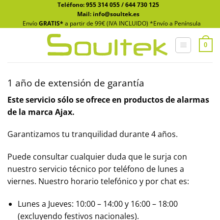
Saltar
Teléfono:
955 314 055
/
644 730 125
Mail: info@soultek.es
al
Envío
GRATIS*
a partir de 99€ (IVA INCLUIDO) *Envío a Península
contenido
0
1 año de extensión de garantía
Este servicio sólo se ofrece en productos de alarmas
de la marca Ajax.
Garantizamos tu tranquilidad durante 4 años.
Puede consultar cualquier duda que le surja con
nuestro servicio técnico por teléfono de lunes a
viernes. Nuestro horario telefónico y por chat es:
Lunes a Jueves: 10:00 – 14:00 y 16:00 – 18:00
(excluyendo festivos nacionales).