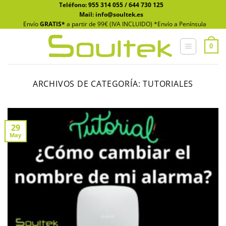
Saltar
Teléfono:
955 314 055
/
644 730 125
Mail: info@soultek.es
al
Envío
GRATIS*
a partir de 99€ (IVA INCLUIDO) *Envío a Península
contenido
0
ARCHIVOS DE CATEGORÍA:
TUTORIALES
29
May