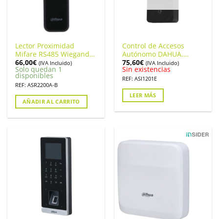
Lector Proximidad
Control de Accesos
Mifare RS485 Wiegand
Autónomo DAHUA.
66,00
€
75,60
€
IP66 Bluetooth.
ASI1201E
(IVA Incluido)
(IVA Incluido)
Solo quedan 1
Sin existencias
ASR2200A-B
disponibles
REF: ASI1201E
REF: ASR2200A-B
LEER MÁS
AÑADIR AL CARRITO