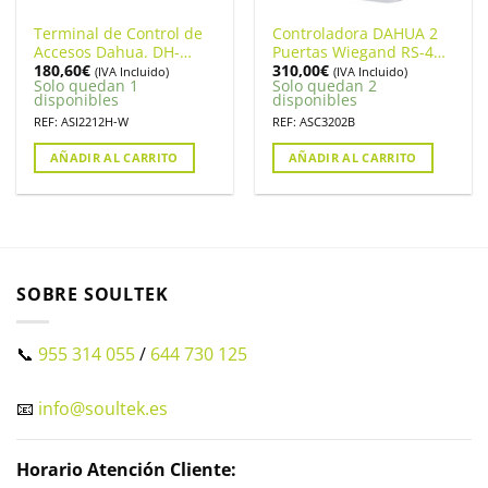
Terminal de Control de
Controladora DAHUA 2
Accesos Dahua. DH-
Puertas Wiegand RS-485
180,60
€
310,00
€
ASI2212H-W
TPC/IP y PoE Insider
(IVA Incluido)
(IVA Incluido)
Solo quedan 1
Solo quedan 2
Series. ASC3202B
disponibles
disponibles
REF: ASI2212H-W
REF: ASC3202B
AÑADIR AL CARRITO
AÑADIR AL CARRITO
SOBRE SOULTEK
📞
955 314 055
/
644 730 125
📧
info@soultek.es
Horario Atención Cliente: