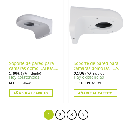
Soporte de pared para
Soporte de pared para
cámaras domo DAHUA.
cámaras domo DAHUA.
9,80
€
9,90
€
PFB204W
PFB203W
(IVA Incluido)
(IVA Incluido)
Hay existencias
Hay existencias
REF: PFB204W
REF: DH-PFB203W
AÑADIR AL CARRITO
AÑADIR AL CARRITO
1
2
3