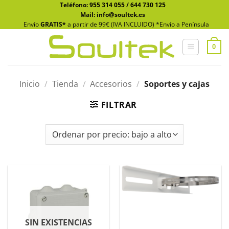
Saltar
Teléfono:
955 314 055
/
644 730 125
Mail: info@soultek.es
al
Envío
GRATIS*
a partir de 99€ (IVA INCLUIDO) *Envío a Península
contenido
0
Inicio
/
Tienda
/
Accesorios
/
Soportes y cajas
FILTRAR
SIN EXISTENCIAS