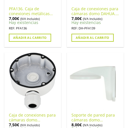
PFA136. Caja de
Caja de conexiones para
conexiones metálicas
cámaras domo DAHUA.
7,00
€
7,00
€
para cámaras
PFA139
(IVA Incluido)
(IVA Incluido)
Hay existencias
Hay existencias
REF: PFA136
REF: DH-PFA139
AÑADIR AL CARRITO
AÑADIR AL CARRITO
Caja de conexiones para
Soporte de pared para
cámaras domo
cámaras domo
7,50
€
8,00
€
HIKVISION. DS-1280ZJ-
HIKVISION. DS-1258ZJ
(IVA Incluido)
(IVA Incluido)