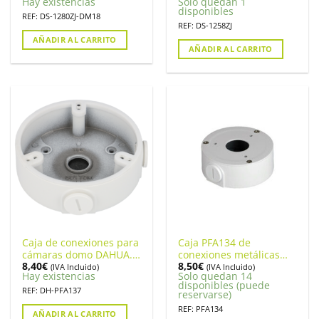
Hay existencias
Solo quedan 1
DM18
disponibles
REF: DS-1280ZJ-DM18
REF: DS-1258ZJ
AÑADIR AL CARRITO
AÑADIR AL CARRITO
Caja de conexiones para
Caja PFA134 de
cámaras domo DAHUA.
conexiones metálicas
8,40
€
8,50
€
DH-PFA137
para cámara Dahua
(IVA Incluido)
(IVA Incluido)
Hay existencias
Solo quedan 14
disponibles (puede
REF: DH-PFA137
reservarse)
REF: PFA134
AÑADIR AL CARRITO