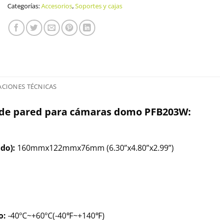
Categorías:
Accesorios
,
Soportes y cajas
ACIONES TÉCNICAS
e de pared para cámaras domo PFB203W:
do):
160mmx122mmx76mm (6.30”x4.80”x2.99”)
o:
-40ºC~+60ºC(-40℉~+140℉)