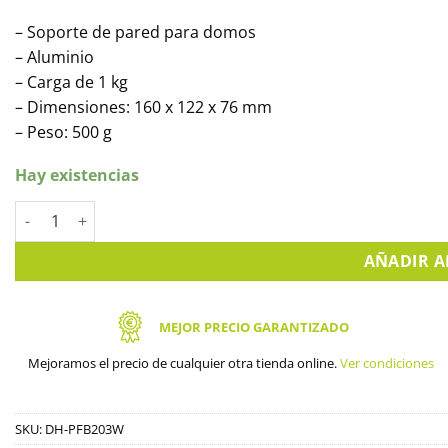
– Soporte de pared para domos
– Aluminio
– Carga de 1 kg
– Dimensiones: 160 x 122 x 76 mm
– Peso: 500 g
Hay existencias
Soporte de pared para cámaras domo DAHUA. PFB203W canti
AÑADIR A
MEJOR PRECIO GARANTIZADO
Mejoramos el precio de cualquier otra tienda online.
Ver condiciones
SKU:
DH-PFB203W