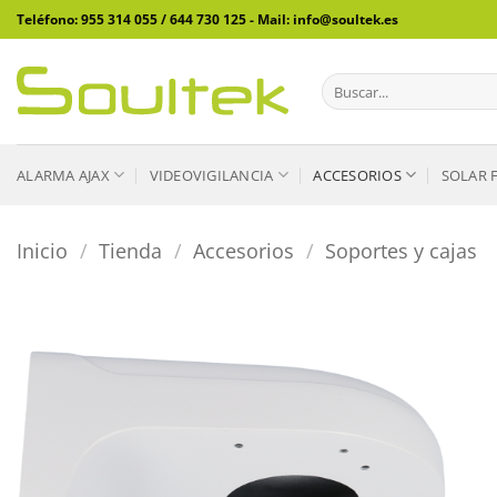
Saltar
Teléfono: 955 314 055 / 644 730 125 - Mail: info@soultek.es
al
contenido
Buscar
por:
ALARMA AJAX
VIDEOVIGILANCIA
ACCESORIOS
SOLAR 
Inicio
/
Tienda
/
Accesorios
/
Soportes y cajas