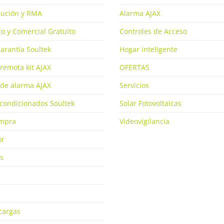
olución y RMA
Alarma AJAX
o y Comercial Gratuito
Controles de Acceso
arantía Soultek
Hogar inteligente
remota kit AJAX
OFERTAS
de alarma AJAX
Servicios
condicionados Soultek
Solar Fotovoltaicas
ompra
Videovigilancia
or
s
cargas