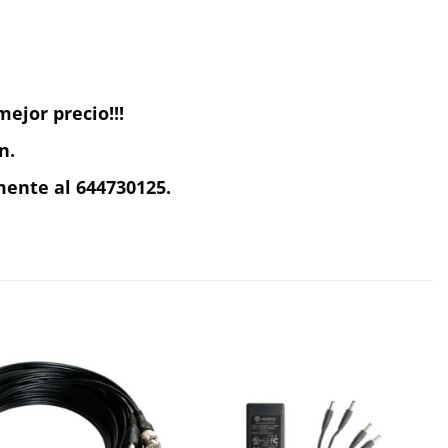
ejor precio!!!
n.
ente al 644730125.