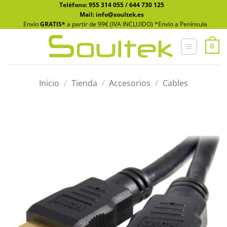
Saltar
Teléfono:
955 314 055
/
644 730 125
Mail: info@soultek.es
al
Envío
GRATIS*
a partir de 99€ (IVA INCLUIDO) *Envío a Península
contenido
0
Inicio
/
Tienda
/
Accesorios
/
Cables