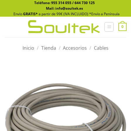
Saltar
Teléfono:
955 314 055
/
644 730 125
Mail: info@soultek.es
al
Envío
GRATIS*
a partir de 99€ (IVA INCLUIDO) *Envío a Península
contenido
0
Inicio
/
Tienda
/
Accesorios
/
Cables