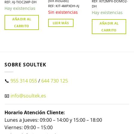
(IVA Incluido)
REF: KIT2MPX-DOMO2-
en AJAX
alarma en Ajax
Vigilancia
REF: AJ-TIOC2MP-DH
REF: KIT-4MPXDH-AJ
DH
Ininterrumpida
Hay existencias
Sin existencias
Hay existencias
AÑADIR AL
LEER MÁS
AÑADIR AL
CARRITO
CARRITO
SOBRE SOULTEK
📞
955 314 055
/
644 730 125
📧
info@soultek.es
Horario Atención Cliente:
Lunes a Jueves: 09:00 – 14:00 y 15:00 – 18:00
Viernes: 09:00 – 15:00