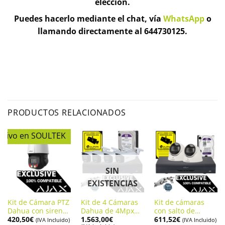
elección.
Puedes hacerlo mediante el chat, vía
WhatsApp
o
llamando directamente al 644730125.
PRODUCTOS RELACIONADOS
lusivo en SOULTEK
SIN
EXISTENCIAS
Kit de Cámara PTZ
Kit de 4 Cámaras
Kit de cámaras
Dahua con sirena
Dahua de 4Mpx
con salto de
420,50
€
1.563,00
€
611,52
€
y salto de alarma
con salto de
alarma en Ajax,
(IVA Incluido)
(IVA Incluido)