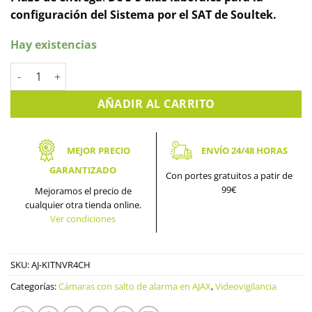
configuración del Sistema por el SAT de Soultek.
Hay existencias
Kit Grabador PoE Dahua de 4 canales con salto de alarma en A
AÑADIR AL CARRITO
MEJOR PRECIO
ENVÍO 24/48 HORAS
GARANTIZADO
Con portes gratuitos a patir de
99€
Mejoramos el precio de
cualquier otra tienda online.
Ver condiciones
SKU:
AJ-KITNVR4CH
Categorías:
Cámaras con salto de alarma en AJAX
,
Videovigilancia