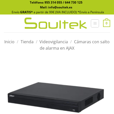
Saltar
Teléfono:
955 314 055
/
644 730 125
Mail: info@soultek.es
al
Envío
GRATIS*
a partir de 99€ (IVA INCLUIDO) *Envío a Península
contenido
0
Inicio
/
Tienda
/
Videovigilancia
/
Cámaras con salto
de alarma en AJAX