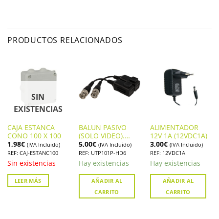
PRODUCTOS RELACIONADOS
SIN
EXISTENCIAS
CAJA ESTANCA
BALUN PASIVO
ALIMENTADOR
CONO 100 X 100
(SOLO VIDEO).
12V 1A (12VDC1A)
1,98
€
5,00
€
3,00
€
UTP101P-HD6
(IVA Incluido)
(IVA Incluido)
(IVA Incluido)
REF: CAJ-ESTANC100
REF: UTP101P-HD6
REF: 12VDC1A
Sin existencias
Hay existencias
Hay existencias
LEER MÁS
AÑADIR AL
AÑADIR AL
CARRITO
CARRITO