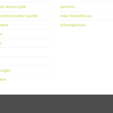
de alarma AJAX
Servicios
condicionados Soultek
Solar Fotovoltaicas
ompra
Videovigilancia
or
s
cargas
kies