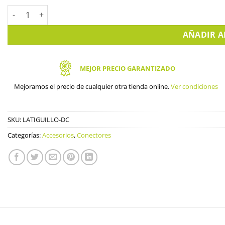
Latiguillo de alimentación con conector macho 30 cm cantidad
AÑADIR A
MEJOR PRECIO GARANTIZADO
Mejoramos el precio de cualquier otra tienda online.
Ver condiciones
SKU:
LATIGUILLO-DC
Categorías:
Accesorios
,
Conectores