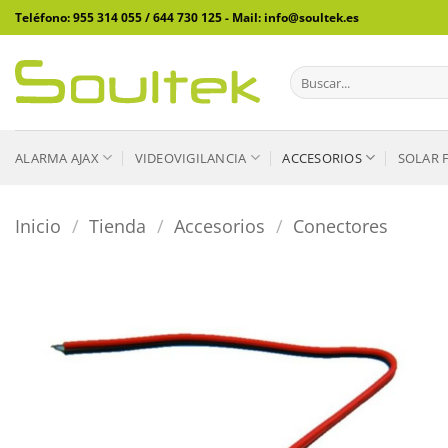
Saltar
Teléfono: 955 314 055 / 644 730 125 - Mail: info@soultek.es
al
contenido
Buscar
por:
ALARMA AJAX
VIDEOVIGILANCIA
ACCESORIOS
SOLAR 
Inicio
/
Tienda
/
Accesorios
/
Conectores