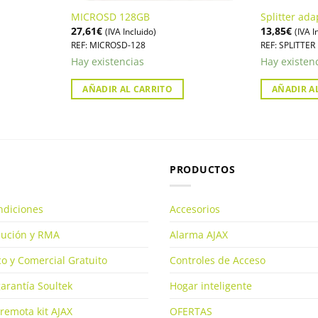
MICROSD 128GB
Splitter ada
27,61
€
13,85
€
(IVA Incluido)
(IVA I
REF: MICROSD-128
REF: SPLITTER
Hay existencias
Hay existen
AÑADIR AL CARRITO
AÑADIR A
PRODUCTOS
ndiciones
Accesorios
olución y RMA
Alarma AJAX
o y Comercial Gratuito
Controles de Acceso
arantía Soultek
Hogar inteligente
remota kit AJAX
OFERTAS