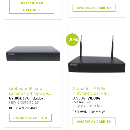
SELECCIONAR
AÑADIR AL CARRITO
OPCIONES
-20%
Grabador IP para 4
Grabador IP WiFi
cámaras y 4 mpx de
HIKVISION para 4
El
El
67,00
€
97,50
€
78,00
€
resolución, Hikvision
cámaras y 4 mpx de
(IVA Incluido)
precio
precio
Hay existencias
(IVA Incluido)
HWN-2104MH
resolución. HWN-
original
actual
Hay existencias
2104MH-W.
REF: HWN-2104MH
era:
es:
REF: HWN-2104MH-W
97,50€.
78,00€.
AÑADIR AL CARRITO
AÑADIR AL CARRITO