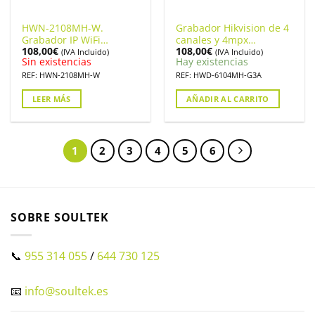
HWN-2108MH-W.
Grabador Hikvision de 4
Grabador IP WiFi
canales y 4mpx
108,00
€
108,00
€
HIKVISION para 8
resolución máxima.
(IVA Incluido)
(IVA Incluido)
Sin existencias
Hay existencias
cámaras y 4 mpx de
HWD-6104MH-G3A
resolución.
REF: HWN-2108MH-W
REF: HWD-6104MH-G3A
LEER MÁS
AÑADIR AL CARRITO
1
2
3
4
5
6
SOBRE SOULTEK
📞
955 314 055
/
644 730 125
📧
info@soultek.es