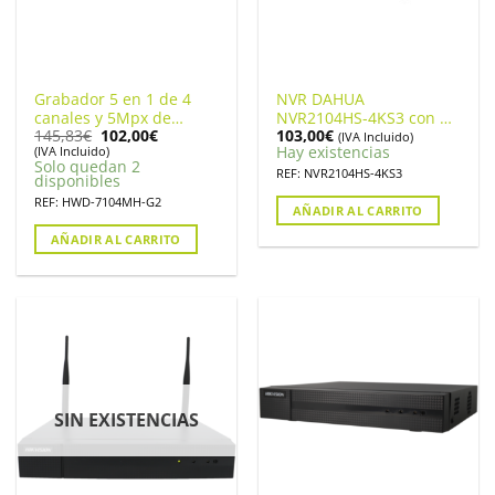
Grabador 5 en 1 de 4
NVR DAHUA
canales y 5Mpx de
NVR2104HS-4KS3 con 4
El
El
145,83
€
102,00
€
103,00
€
resolución máxima.
Canales, 80Mbps, AI,
(IVA Incluido)
precio
precio
Hay existencias
(IVA Incluido)
HIKVISION HWD-
H.265, HDMI, 1 HDD
original
actual
Solo quedan 2
7104MH-G2
REF: NVR2104HS-4KS3
era:
es:
disponibles
145,83€.
102,00€.
REF: HWD-7104MH-G2
AÑADIR AL CARRITO
AÑADIR AL CARRITO
SIN EXISTENCIAS