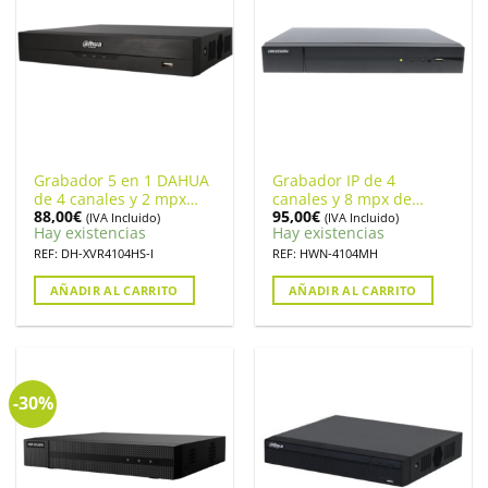
Grabador 5 en 1 DAHUA
Grabador IP de 4
de 4 canales y 2 mpx
canales y 8 mpx de
88,00
€
95,00
€
LITE de resolución
resolución HIKVISION.
(IVA Incluido)
(IVA Incluido)
Hay existencias
Hay existencias
máxima. DH-XVR4104HS-
HWN-4104MH
I
REF: DH-XVR4104HS-I
REF: HWN-4104MH
AÑADIR AL CARRITO
AÑADIR AL CARRITO
-30%