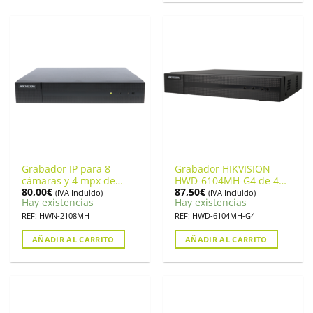
Grabador IP para 8
Grabador HIKVISION
cámaras y 4 mpx de
HWD-6104MH-G4 de 4
80,00
€
87,50
€
resolución, Hikvision
canales y 4mpx lite
(IVA Incluido)
(IVA Incluido)
Hay existencias
Hay existencias
HWN-2108MH
REF: HWN-2108MH
REF: HWD-6104MH-G4
AÑADIR AL CARRITO
AÑADIR AL CARRITO