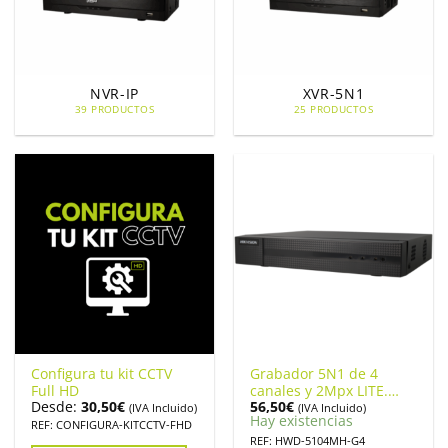
NVR-IP
XVR-5N1
39 PRODUCTOS
25 PRODUCTOS
Configura tu kit CCTV
Grabador 5N1 de 4
Full HD
canales y 2Mpx LITE.
Desde:
30,50
€
56,50
€
HIKVISION HWD-
(IVA Incluido)
(IVA Incluido)
Hay existencias
5104MH-G4
REF: CONFIGURA-KITCCTV-FHD
REF: HWD-5104MH-G4