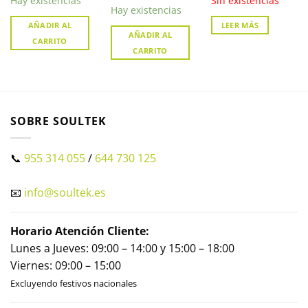
Hay existencias
Sin existencias
NVR2104HS-P-I2
XVR5108HS-4KL-I3
Hay existencias
AÑADIR AL
LEER MÁS
AÑADIR AL
CARRITO
CARRITO
SOBRE SOULTEK
📞
955 314 055
/
644 730 125
📧
info@soultek.es
Horario Atención Cliente:
Lunes a Jueves: 09:00 – 14:00 y 15:00 – 18:00
Viernes: 09:00 – 15:00
Excluyendo festivos nacionales