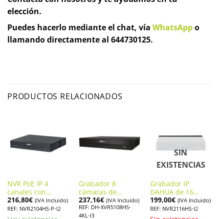
elección.
Puedes hacerlo mediante el chat, vía
WhatsApp
o
llamando directamente al 644730125.
PRODUCTOS RELACIONADOS
SIN
EXISTENCIAS
NVR PoE IP 4
Grabador 8
Grabador IP
canales con
cámaras de
DAHUA de 16
216,80
€
237,16
€
199,00
€
resolución de
seguridad con
canales y 12 Mpx
(IVA Incluido)
(IVA Incluido)
(IVA Incluido)
REF: DH-XVR5108HS-
hasta 12MPX
resolución 4K
de resolución.
REF: NVR2104HS-P-I2
REF: NVR2116HS-I2
4KL-I3
DAHUA.
Dahua
DHI-NVR2116HS-I2