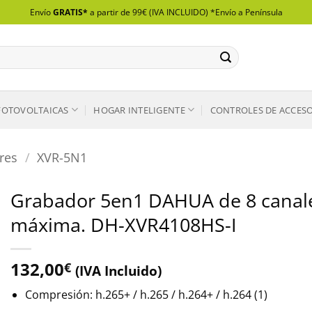
Envío
GRATIS*
a partir de 99€ (IVA INCLUIDO) *Envío a Península
FOTOVOLTAICAS
HOGAR INTELIGENTE
CONTROLES DE ACCES
res
/
XVR-5N1
Grabador 5en1 DAHUA de 8 canales
máxima. DH-XVR4108HS-I
132,00
€
(IVA Incluido)
Compresión: h.265+ / h.265 / h.264+ / h.264 (1)