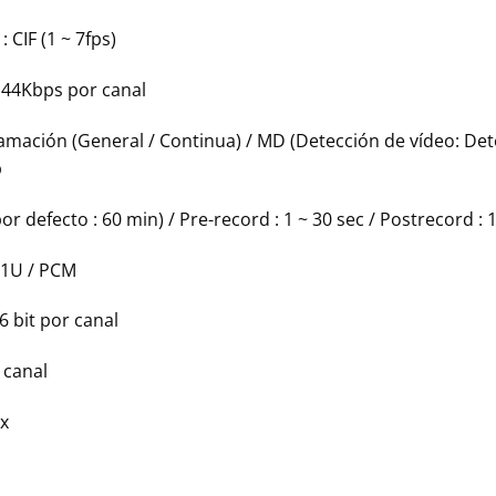
CIF (1 ~ 7fps)
6144Kbps por canal
mación (General / Continua) / MD (Detección de vídeo: De
p
or defecto : 60 min) / Pre-record : 1 ~ 30 sec / Postrecord : 
11U / PCM
 bit por canal
 canal
x