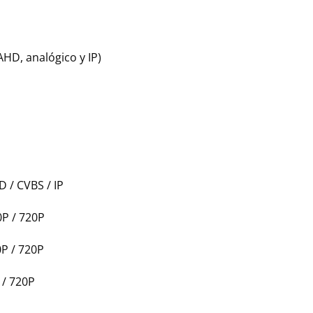
AHD, analógico y IP)
D / CVBS / IP
0P / 720P
P / 720P
 / 720P