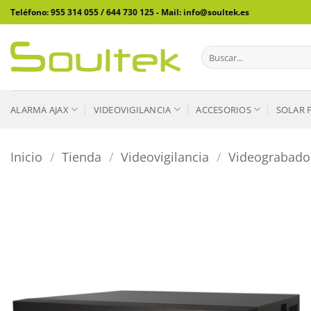
Saltar
Teléfono: 955 314 055 / 644 730 125 - Mail: info@soultek.es
al
contenido
Buscar
por:
ALARMA AJAX
VIDEOVIGILANCIA
ACCESORIOS
SOLAR 
Inicio
/
Tienda
/
Videovigilancia
/
Videograbado