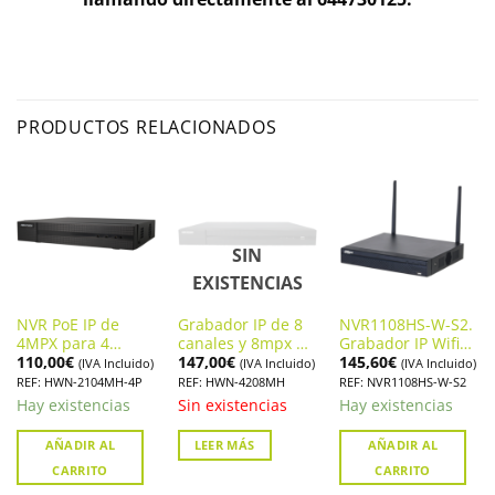
PRODUCTOS RELACIONADOS
SIN
EXISTENCIAS
NVR PoE IP de
Grabador IP de 8
NVR1108HS-W-S2.
4MPX para 4
canales y 8mpx de
Grabador IP Wifi
110,00
€
147,00
€
145,60
€
cámaras Hikvision.
resolución
DAHUA para 8
(IVA Incluido)
(IVA Incluido)
(IVA Incluido)
HWN-2104MH-4P
HIKVISION. HWN-
cámaras
REF: HWN-2104MH-4P
REF: HWN-4208MH
REF: NVR1108HS-W-S2
4208MH
Hay existencias
Sin existencias
Hay existencias
AÑADIR AL
LEER MÁS
AÑADIR AL
CARRITO
CARRITO