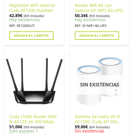
Repetidor WiFi exterior
Router Wifi 4G con
Cudy RE1200 Outdoor
batería (SF-MIFI-4G-UPS)
42,89
€
50,34
€
(IVA Incluido)
(IVA Incluido)
Hay existencias
Hay existencias
REF: RE1200OUT
REF: SF-MIFI-4G-UPS
AÑADIR AL CARRITO
AÑADIR AL CARRITO
SIN EXISTENCIAS
Cudy LT400 Router WiFi-
Sistema de malla Wi-Fi
N 4G LTE de 300 Mbps
AC1200. Cudy M1200
51,00
€
59,00
€
Pack de 2 unidades.
(IVA Incluido)
(IVA Incluido)
Solo quedan 1
Sin existencias
M1200(2-PACK)