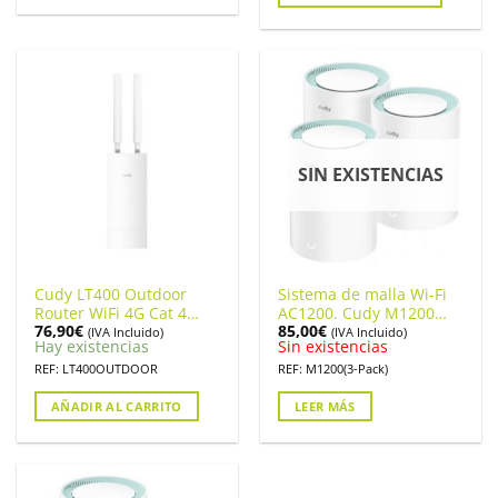
SIN EXISTENCIAS
Cudy LT400 Outdoor
Sistema de malla Wi-Fi
Router WiFi 4G Cat 4
AC1200. Cudy M1200
76,90
€
85,00
€
N300
Pack de 3 unidades
(IVA Incluido)
(IVA Incluido)
Hay existencias
Sin existencias
REF: LT400OUTDOOR
REF: M1200(3-Pack)
AÑADIR AL CARRITO
LEER MÁS