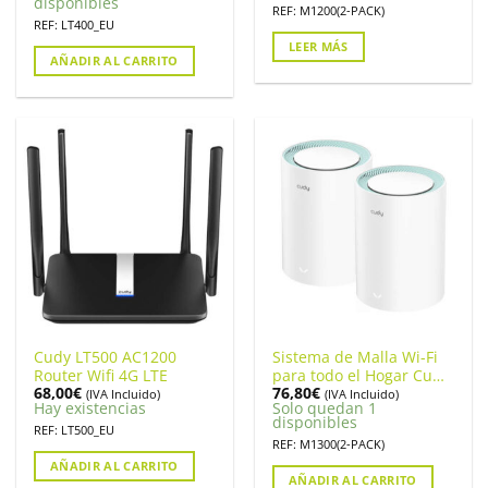
disponibles
REF: M1200(2-PACK)
REF: LT400_EU
LEER MÁS
AÑADIR AL CARRITO
Cudy LT500 AC1200
Sistema de Malla Wi-Fi
Router Wifi 4G LTE
para todo el Hogar Cudy
68,00
€
76,80
€
M1300 (pack 2
(IVA Incluido)
(IVA Incluido)
Hay existencias
Solo quedan 1
unidades). M1300(2-
disponibles
PACK)
REF: LT500_EU
REF: M1300(2-PACK)
AÑADIR AL CARRITO
AÑADIR AL CARRITO