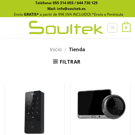
Saltar
Teléfono:
955 314 055
/
644 730 125
Mail: info@soultek.es
al
Envío
GRATIS*
a partir de 99€ (IVA INCLUIDO) *Envío a Península
contenido
0
Inicio
/
Tienda
FILTRAR