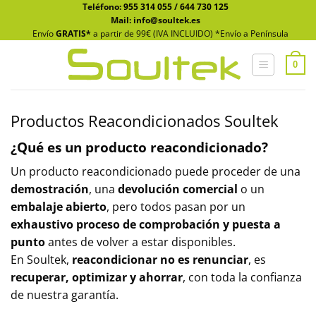
Saltar
Teléfono:
955 314 055
/
644 730 125
Mail: info@soultek.es
al
Envío
GRATIS*
a partir de 99€ (IVA INCLUIDO) *Envío a Península
contenido
0
Productos Reacondicionados Soultek
¿Qué es un producto reacondicionado?
Un producto reacondicionado puede proceder de una
demostración
, una
devolución comercial
o un
embalaje abierto
, pero todos pasan por un
exhaustivo proceso de comprobación y puesta a
punto
antes de volver a estar disponibles.
En Soultek,
reacondicionar no es renunciar
, es
recuperar, optimizar y ahorrar
, con toda la confianza
de nuestra garantía.