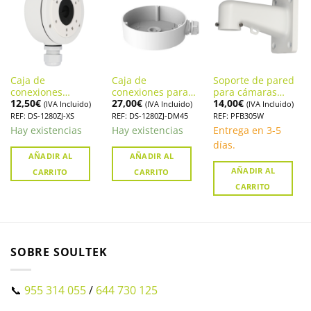
Caja de
Caja de
Soporte de pared
conexiones
conexiones para
para cámaras
12,50
€
27,00
€
14,00
€
HIKVISION DS-
cámaras
domo motorizadas
(IVA Incluido)
(IVA Incluido)
(IVA Incluido)
1280ZJ-XS
HIKVISIÓN. DS-
DAHUA. PFB305W
REF: DS-1280ZJ-XS
REF: DS-1280ZJ-DM45
REF: PFB305W
1280ZJ-DM45
Hay existencias
Hay existencias
Entrega en 3-5
días.
AÑADIR AL
AÑADIR AL
AÑADIR AL
CARRITO
CARRITO
CARRITO
SOBRE SOULTEK
📞
955 314 055
/
644 730 125