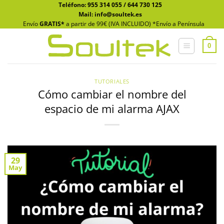
Saltar
Teléfono:
955 314 055
/
644 730 125
Mail: info@soultek.es
al
Envío
GRATIS*
a partir de 99€ (IVA INCLUIDO) *Envío a Península
contenido
0
TUTORIALES
Cómo cambiar el nombre del
espacio de mi alarma AJAX
29
May