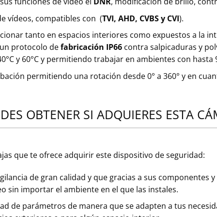
us funciones de vídeo el
DNR
, modificación de brillo, con
de vídeos, compatibles con (
TVI, AHD, CVBS y CVI
).
cionar tanto en espacios interiores como expuestos a la in
n un protocolo de
fabricación IP66
contra salpicaduras y po
40°C y 60°C y permitiendo trabajar en ambientes con hast
abación permitiendo una rotación desde 0° a 360° y en cuant
EDES OBTENER SI ADQUIERES ESTA C
as que te ofrece adquirir este dispositivo de seguridad:
gilancia de gran calidad y que gracias a sus componentes 
o sin importar el ambiente en el que las instales.
ad de parámetros de manera que se adapten a tus necesidade