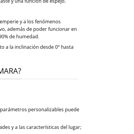
traste y una función de espejo.
temperie y a los fenómenos
lvo, además de poder funcionar en
a 90% de humedad.
o a la inclinación desde 0° hasta
ÁMARA?
y parámetros personalizables puede
s y a las características del lugar;