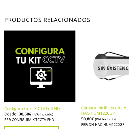
PRODUCTOS RELACIONADOS
SIN EXISTENC
Cámara mirilla oculta d
Configura tu kit CCTV Full HD
HAC-HUM1220GP
Desde:
30,50
€
(IVA Incluido)
50,80
€
(IVA Incluido)
REF: CONFIGURA-KITCCTV-FHD
REF: DH-HAC-HUM1220GP