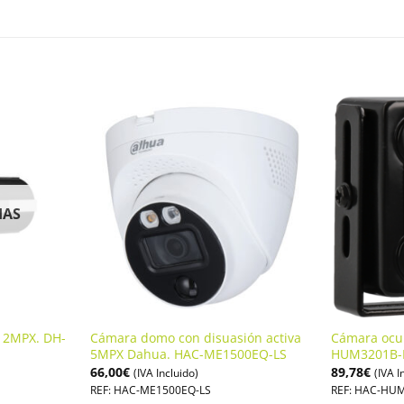
IAS
e 2MPX. DH-
Cámara domo con disuasión activa
Cámara ocu
5MPX Dahua. HAC-ME1500EQ-LS
HUM3201B-
66,00
€
89,78
€
(IVA Incluido)
(IVA I
REF: HAC-ME1500EQ-LS
REF: HAC-HU