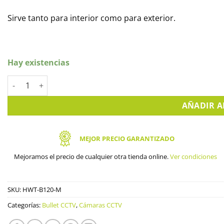
Sirve tanto para interior como para exterior.
Hay existencias
Cámara de seguridad Full HD Hikvision HWT-B120-M cantidad
AÑADIR A
MEJOR PRECIO GARANTIZADO
Mejoramos el precio de cualquier otra tienda online.
Ver condiciones
SKU:
HWT-B120-M
Categorías:
Bullet CCTV
,
Cámaras CCTV