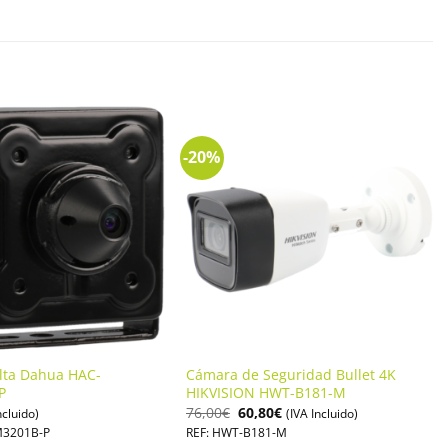
-20%
lta Dahua HAC-
Cámara de Seguridad Bullet 4K
P
HIKVISION HWT-B181-M
El
El
76,00
€
60,80
€
ncluido)
(IVA Incluido)
precio
precio
M3201B-P
REF: HWT-B181-M
original
actual