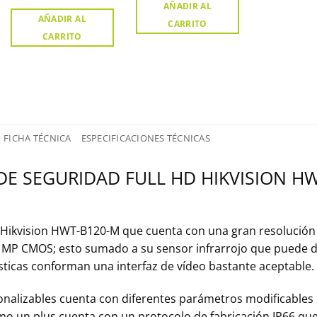
AÑADIR AL
AÑADIR AL
CARRITO
CARRITO
FICHA TÉCNICA
ESPECIFICACIONES TÉCNICAS
E SEGURIDAD FULL HD HIKVISION H
 Hikvision HWT-B120-M que cuenta con una gran resolución 
 MP CMOS; esto sumado a su sensor infrarrojo que puede d
sticas conforman una interfaz de vídeo bastante aceptable.
sonalizables cuenta con diferentes parámetros modificables
omo un plus cuenta con un protocolo de fabricación IP66 que