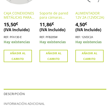
CAJA CONEXIONES
Soporte de pared
ALIMENTADOR
METÁLICAS PARA
para cámaras
12V 2A (12VDC2A)
CÁMARAS
domo DAHUA.
15,50
11,86
4,50
€
€
€
(PFA130-E)
PFB205W
(IVA Incluido)
(IVA Incluido)
(IVA Incluido)
REF: PFA130-E
REF: PFB205W
REF: 12VDC2A
Hay existencias
Hay existencias
Hay existencias
AÑADIR AL
AÑADIR AL
AÑADIR AL
CARRITO
CARRITO
CARRITO
DESCRIPCIÓN
INFORMACIÓN ADICIONAL