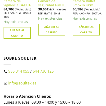
Cámara de
Cámara de
Cámara Bullet
vigilancia DAHUA
seguridad Full HD
5mpx IR 80m
84,70
€
30,50
€
60,98
€
Bullet 5mpx. HAC-
Hikvision HWT-
DAHUA. HAC-
(IVA Incluido)
(IVA Incluido)
(IVA Incluido)
REF: HAC-HFW1500R-Z-
HFW1500R-Z-IRE6
B120-M
HFW1500TL-A
REF: HWT-B120-M
REF: HAC-HFW1500TL-A
IRE6
Hay existencias
Hay existencias
Hay existencias
AÑADIR AL
AÑADIR AL
AÑADIR AL
CARRITO
CARRITO
CARRITO
SOBRE SOULTEK
📞
955 314 055
/
644 730 125
📧
info@soultek.es
Horario Atención Cliente:
Lunes a Jueves: 09:00 – 14:00 y 15:00 – 18:00