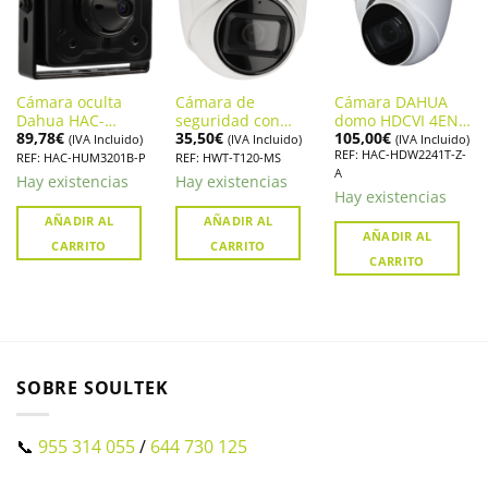
Cámara oculta
Cámara de
Cámara DAHUA
Dahua HAC-
seguridad con
domo HDCVI 4EN1
89,78
€
35,50
€
105,00
€
HUM3201B-P
audio. Hikvision
2M AUDIO MIC.
(IVA Incluido)
(IVA Incluido)
(IVA Incluido)
REF: HAC-HDW2241T-Z-
HWT-T120-MS
HAC-HDW2241T-Z-
REF: HAC-HUM3201B-P
REF: HWT-T120-MS
A
A
Hay existencias
Hay existencias
Hay existencias
AÑADIR AL
AÑADIR AL
AÑADIR AL
CARRITO
CARRITO
CARRITO
SOBRE SOULTEK
📞
955 314 055
/
644 730 125