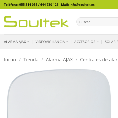
Saltar
Teléfono: 955 314 055 / 644 730 125 - Mail: info@soultek.es
al
contenido
Buscar
por:
ALARMA AJAX
VIDEOVIGILANCIA
ACCESORIOS
SOLAR 
Inicio
/
Tienda
/
Alarma AJAX
/
Centrales de ala