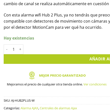
cambio de canal se realiza automáticamente en cuestión
Con esta alarma wifi Hub 2 Plus, ya no tendrás que preoc
compatible con detectores de movimiento con cámaras y só
por el detector MotionCam para ver qué ha ocurrido.
Hay existencias
Ajax Hub 2 Plus, Nueva central de alarma Wifi (AJ-HUB2PLUS-
AÑADIR A
MEJOR PRECIO GARANTIZADO
Mejoramos el precio de cualquier otra tienda online.
Ver condiciones
SKU:
AJ-HUB2PLUS-W
Categorías:
Alarma AJAX
,
Centrales de alarmas Ajax