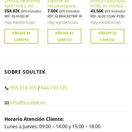
Central de alarma
Soporte de
Módulo para AJAX
AJAX HUB 2 (AJ-
repuesto para
HUB2 de alarma
258,82
€
7,00
€
43,56
€
HUB2-W)
sensores de
sin electricidad
(IVA Incluido)
(IVA Incluido)
(IVA Incluido)
movimiento
(AJ-DC1224V-PCB2)
REF: AJ-HUB2-W
REF: AJ-BRACKETMP-W
REF: AJ-DC1224V-PCB2
interior de Alarma
Hay existencias
Hay existencias
Hay existencias
Ajax AJ-
BRACKETMP-W
AÑADIR AL
AÑADIR AL
AÑADIR AL
CARRITO
CARRITO
CARRITO
SOBRE SOULTEK
📞
955 314 055
/
644 730 125
📧
info@soultek.es
Horario Atención Cliente:
Lunes a Jueves: 09:00 – 14:00 y 15:00 – 18:00