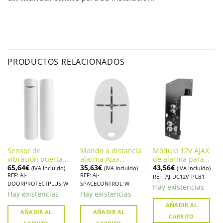
PRODUCTOS RELACIONADOS
Sensor de
Mando a distancia
Módulo 12V AJAX
vibración puertas
alarma Ajax
de alarma para
65,64
€
35,63
€
43,56
€
y ventanas AJAX
SpaceControl con
autocaravana (AJ-
(IVA Incluido)
(IVA Incluido)
(IVA Incluido)
REF: AJ-
REF: AJ-
DOORPROTECT
botón de pánico
DC12V-PCB1)
REF: AJ-DC12V-PCB1
DOORPROTECTPLUS-W
SPACECONTROL-W
PLUS
(AJ-
Hay existencias
SPACECONTROL-
Hay existencias
Hay existencias
W)
AÑADIR AL
AÑADIR AL
AÑADIR AL
CARRITO