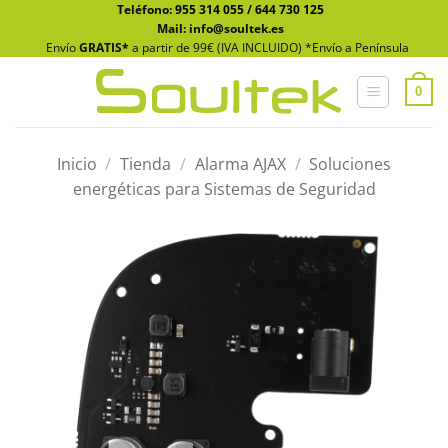
Saltar
Teléfono:
955 314 055
/
644 730 125
Mail: info@soultek.es
al
Envío
GRATIS*
a partir de 99€ (IVA INCLUIDO) *Envío a Península
contenido
0
Inicio
/
Tienda
/
Alarma AJAX
/
Soluciones
energéticas para Sistemas de Seguridad