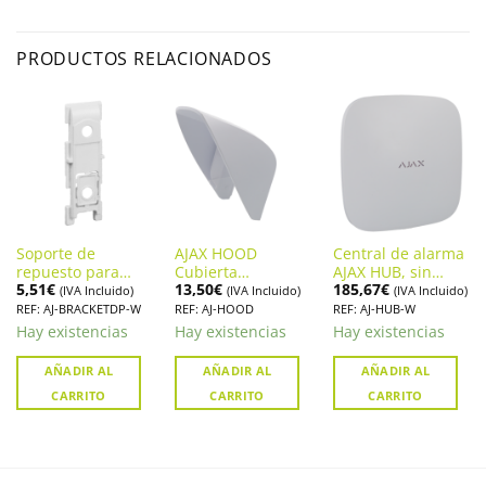
PRODUCTOS RELACIONADOS
Soporte de
AJAX HOOD
Central de alarma
repuesto para
Cubierta
AJAX HUB, sin
5,51
€
13,50
€
185,67
€
contacto
Protectora para
cuotas mensuales.
(IVA Incluido)
(IVA Incluido)
(IVA Incluido)
magnético Alarma
detector exterior
(AJ-HUB-W)
REF: AJ-BRACKETDP-W
REF: AJ-HOOD
REF: AJ-HUB-W
Ajax AJ-
MotionProtect
Hay existencias
Hay existencias
Hay existencias
BRACKETDP-W
Outdoor
AÑADIR AL
AÑADIR AL
AÑADIR AL
CARRITO
CARRITO
CARRITO