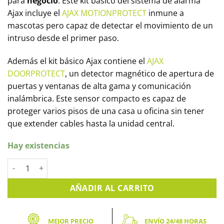
para
negocio
. Este kit básico del sistema de alarma
Ajax incluye el
AJAX MOTIONPROTECT
inmune a
mascotas pero capaz de detectar el movimiento de un
intruso desde el primer paso.
Además el kit básico Ajax contiene el
AJAX
DOORPROTECT
, un detector magnético de apertura de
puertas y ventanas de alta gama y comunicación
inalámbrica. Este sensor compacto es capaz de
proteger varios pisos de una casa u oficina sin tener
que extender cables hasta la unidad central.
Hay existencias
Alarma fácil de instalar, Kit básico Ajax cantidad
AÑADIR AL CARRITO
MEJOR PRECIO
ENVÍO 24/48 HORAS