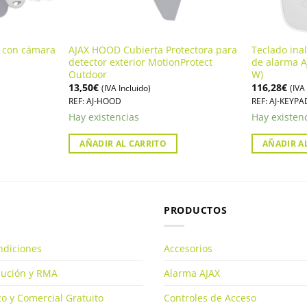
X con cámara
AJAX HOOD Cubierta Protectora para
Teclado ina
detector exterior MotionProtect
de alarma A
Outdoor
W)
13,50
€
116,28
€
(IVA Incluido)
(IVA
REF: AJ-HOOD
REF: AJ-KEYP
Hay existencias
Hay existen
AÑADIR AL CARRITO
AÑADIR A
PRODUCTOS
ndiciones
Accesorios
olución y RMA
Alarma AJAX
o y Comercial Gratuito
Controles de Acceso