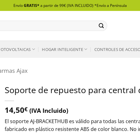
Envío
GRATIS*
a partir de 99€ (IVA INCLUIDO) *Envío a Península
FOTOVOLTAICAS
HOGAR INTELIGENTE
CONTROLES DE ACCES
armas Ajax
Soporte de repuesto para central
14,50
€
(IVA Incluido)
El soporte AJ-BRACKETHUB es válido para todas las centra
fabricado en plástico resistente ABS de color blanco. No i