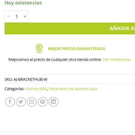
Hay existencias
Soporte de repuesto para central de Alarma AJAX (HUB y AJ-H
AÑADIR A
MEJOR PRECIO GARANTIZADO
Mejoramos el precio de cualquier otra tienda online.
Ver condiciones
SKU:
AJ-BRACKETHUB-W
Categorías:
Alarma AJAX
,
Recambios de alarmas Ajax