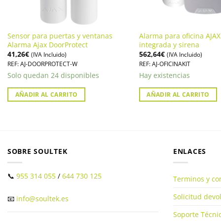
Sensor para puertas y ventanas
Alarma para oficina AJA
Alarma Ajax DoorProtect
integrada y sirena
41,26
€
562,64
€
(IVA Incluido)
(IVA Incluido)
REF: AJ-DOORPROTECT-W
REF: AJ-OFICINAKIT
Solo quedan 24 disponibles
Hay existencias
AÑADIR AL CARRITO
AÑADIR AL CARRITO
SOBRE SOULTEK
ENLACES
📞
955 314 055
/
644 730 125
Terminos y co
Solicitud dev
📧
info@soultek.es
Soporte Técnic