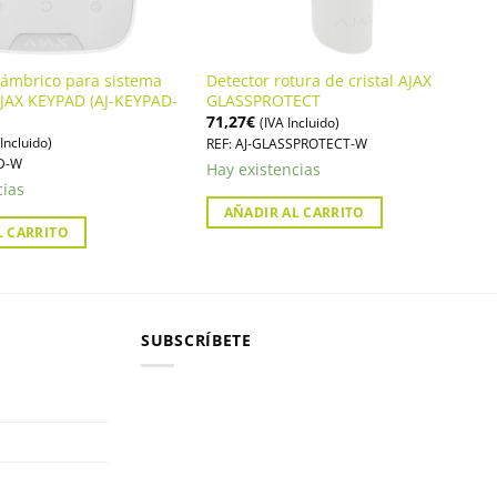
lámbrico para sistema
Detector rotura de cristal AJAX
JAX KEYPAD (AJ-KEYPAD-
GLASSPROTECT
71,27
€
(IVA Incluido)
 Incluido)
REF: AJ-GLASSPROTECT-W
AD-W
Hay existencias
cias
AÑADIR AL CARRITO
L CARRITO
SUBSCRÍBETE