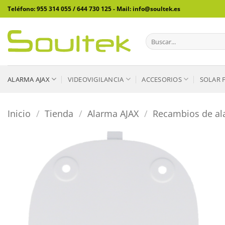
Saltar
Teléfono: 955 314 055 / 644 730 125 - Mail: info@soultek.es
al
contenido
Buscar
por:
ALARMA AJAX
VIDEOVIGILANCIA
ACCESORIOS
SOLAR 
Inicio
/
Tienda
/
Alarma AJAX
/
Recambios de al