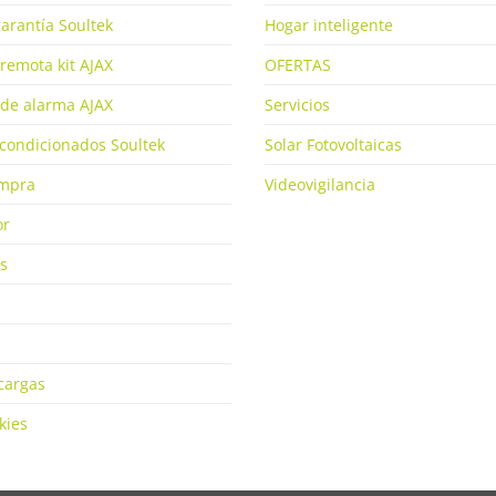
arantía Soultek
Hogar inteligente
remota kit AJAX
OFERTAS
de alarma AJAX
Servicios
condicionados Soultek
Solar Fotovoltaicas
ompra
Videovigilancia
or
s
cargas
kies