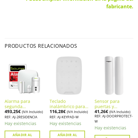
fabricante.
PRODUCTOS RELACIONADOS
Alarma para
Teclado
Sensor para
segunda
inalámbrico para
puertas y
493,25
€
116,28
€
41,26
€
residencia, Ajax
sistema de alarma
ventanas Alarma
(IVA Incluido)
(IVA Incluido)
(IVA Incluido)
REF: AJ-DOORPROTECT-
sin cuotas
AJAX KEYPAD (AJ-
Ajax DoorProtect
REF: AJ-2RESIDENCIA
REF: AJ-KEYPAD-W
W
mensuales
KEYPAD-W)
Hay existencias
Hay existencias
Hay existencias
AÑADIR AL
AÑADIR AL