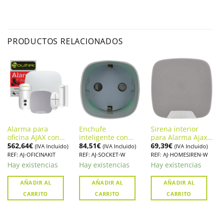
PRODUCTOS RELACIONADOS
Alarma para
Enchufe
Sirena interior
oficina AJAX con
inteligente con
para Alarma Ajax
562,64
€
84,51
€
69,39
€
cámara integrada
control remoto y
HomeSiren
(IVA Incluido)
(IVA Incluido)
(IVA Incluido)
y sirena
medidor de
REF: AJ-OFICINAKIT
REF: AJ-SOCKET-W
REF: AJ-HOMESIREN-W
energía AJAX
Hay existencias
Hay existencias
Hay existencias
SOCKET (AJ-
SOCKET-W)
AÑADIR AL
AÑADIR AL
AÑADIR AL
CARRITO
CARRITO
CARRITO