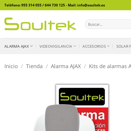
Saltar
Teléfono: 955 314 055 / 644 730 125 - Mail: info@soultek.es
al
contenido
Buscar
por:
ALARMA AJAX
VIDEOVIGILANCIA
ACCESORIOS
SOLAR 
Inicio
/
Tienda
/
Alarma AJAX
/
Kits de alarmas 