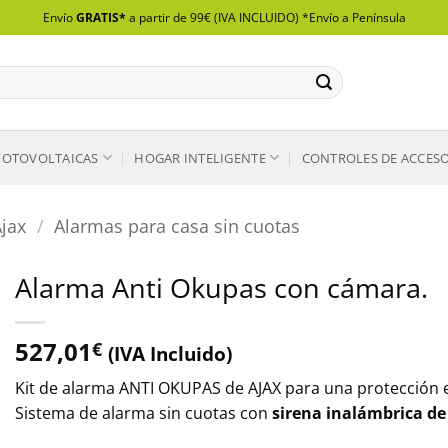
Envío
GRATIS*
a partir de 99€ (IVA INCLUIDO) *Envío a Península
FOTOVOLTAICAS
HOGAR INTELIGENTE
CONTROLES DE ACCES
Ajax
/
Alarmas para casa sin cuotas
Alarma Anti Okupas con cámara.
527,01
€
(IVA Incluido)
Kit de alarma ANTI OKUPAS de AJAX para una protección e
Sistema de alarma sin cuotas con
sirena inalámbrica de 