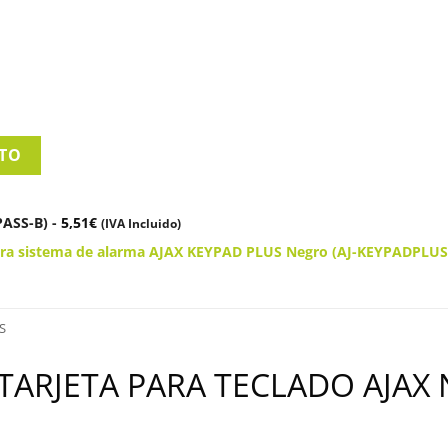
ITO
-PASS-B)
-
5,51
€
(IVA Incluido)
 para sistema de alarma AJAX KEYPAD PLUS Negro (AJ-KEYPADPLU
S
 TARJETA PARA TECLADO AJAX