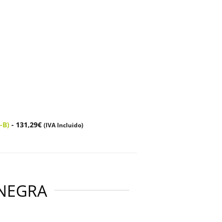
S-B)
-
131,29
€
(IVA Incluido)
 NEGRA