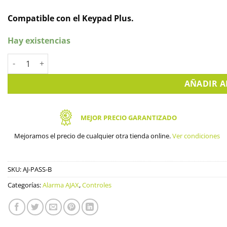
Compatible con el Keypad Plus.
Hay existencias
Pass, Tarjeta para Teclado Ajax Negra (AJ-PASS-B) cantidad
AÑADIR A
MEJOR PRECIO GARANTIZADO
Mejoramos el precio de cualquier otra tienda online.
Ver condiciones
SKU:
AJ-PASS-B
Categorías:
Alarma AJAX
,
Controles