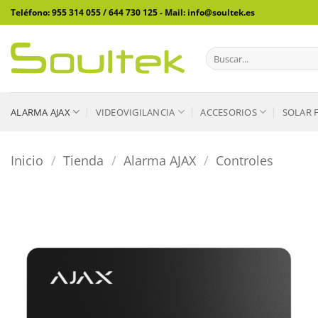
Saltar
Teléfono: 955 314 055 / 644 730 125 - Mail: info@soultek.es
al
contenido
Buscar
por:
ALARMA AJAX
VIDEOVIGILANCIA
ACCESORIOS
SOLAR 
Inicio
/
Tienda
/
Alarma AJAX
/
Controles