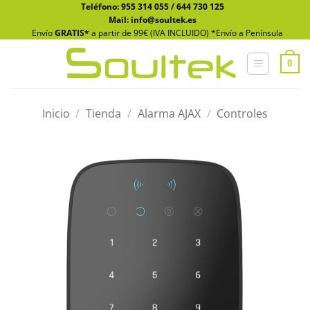
Saltar
Teléfono:
955 314 055
/
644 730 125
Mail: info@soultek.es
al
Envío
GRATIS*
a partir de 99€ (IVA INCLUIDO) *Envío a Península
contenido
0
Inicio
/
Tienda
/
Alarma AJAX
/
Controles