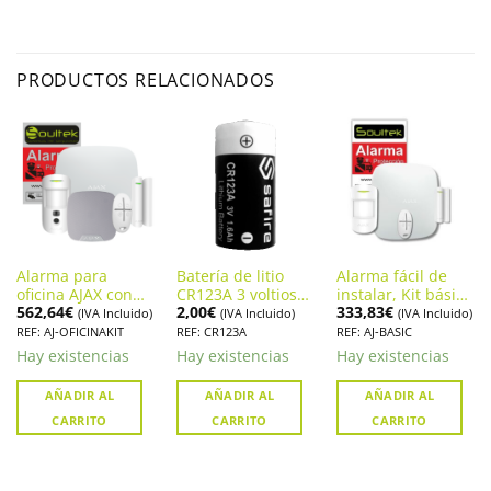
PRODUCTOS RELACIONADOS
Alarma para
Batería de litio
Alarma fácil de
oficina AJAX con
CR123A 3 voltios
instalar, Kit básico
562,64
€
2,00
€
333,83
€
cámara integrada
para accesorios de
Ajax
(IVA Incluido)
(IVA Incluido)
(IVA Incluido)
y sirena
alarma Ajax
REF: AJ-OFICINAKIT
REF: CR123A
REF: AJ-BASIC
Hay existencias
Hay existencias
Hay existencias
AÑADIR AL
AÑADIR AL
AÑADIR AL
CARRITO
CARRITO
CARRITO