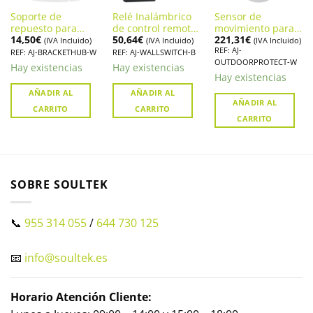
Soporte de
Relé Inalámbrico
Sensor de
repuesto para
de control remoto
movimiento para
14,50
€
50,64
€
221,31
€
central de Alarma
alarma AJAX
exterior Ajax
(IVA Incluido)
(IVA Incluido)
(IVA Incluido)
REF: AJ-
AJAX (HUB y AJ-
WALLSWITCH (AJ-
MotionProtect
REF: AJ-BRACKETHUB-W
REF: AJ-WALLSWITCH-B
OUTDOORPROTECT-W
HUB2)
WALLSWITCH-B)
Outdoor
Hay existencias
Hay existencias
Hay existencias
AÑADIR AL
AÑADIR AL
AÑADIR AL
CARRITO
CARRITO
CARRITO
SOBRE SOULTEK
📞
955 314 055
/
644 730 125
📧
info@soultek.es
Horario Atención Cliente: