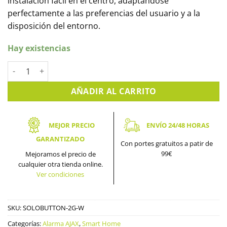
instalación fácil en el centro, adaptándose
perfectamente a las preferencias del usuario y a la
disposición del entorno.
Hay existencias
Panel de interruptor doble AJAX (SOLOBUTTON-2G-W) cantida
AÑADIR AL CARRITO
MEJOR PRECIO
ENVÍO 24/48 HORAS
GARANTIZADO
Con portes gratuitos a patir de
99€
Mejoramos el precio de
cualquier otra tienda online.
Ver condiciones
SKU:
SOLOBUTTON-2G-W
Categorías:
Alarma AJAX
,
Smart Home