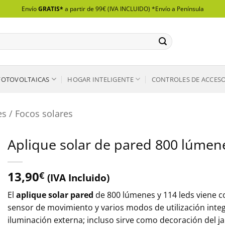
Envío
GRATIS*
a partir de 99€ (IVA INCLUIDO) *Envío a Península
FOTOVOLTAICAS
HOGAR INTELIGENTE
CONTROLES DE ACCES
s / Focos solares
Aplique solar de pared 800 lúmen
13,90
€
(IVA Incluido)
El
aplique solar pared
de 800 lúmenes y 114 leds viene c
sensor de movimiento y varios modos de utilización integr
iluminación externa; incluso sirve como decoración del j