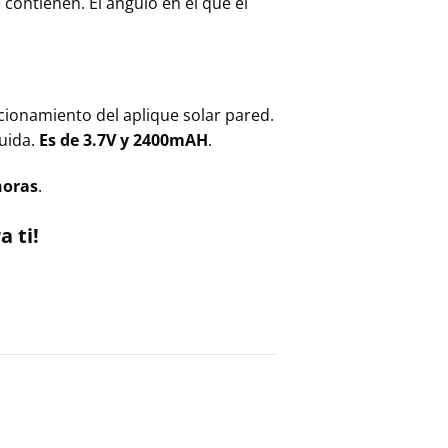
contienen. El ángulo en el que el
uncionamiento del aplique solar pared.
tuida.
Es de 3.7V y 2400mAH
.
horas
.
 ti!