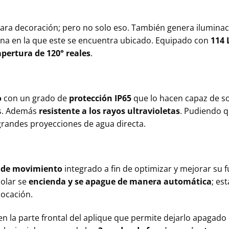
para decoración; pero no solo eso. También genera iluminació
zona en la que este se encuentra ubicado. Equipado con
114 
apertura de 120° reales
.
o
con un grado de
protección IP65
que lo hacen capaz de so
os. Además
resistente a los rayos ultravioletas
. Pudiendo q
randes proyecciones de agua directa.
 de movimiento
integrado a fin de optimizar y mejorar su 
solar se
encienda y se apague de manera automática
; es
locación.
n la parte frontal del aplique que permite dejarlo apagad