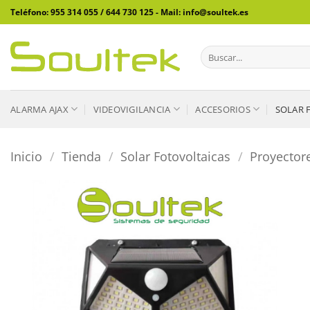
Saltar
Teléfono: 955 314 055 / 644 730 125 - Mail: info@soultek.es
al
contenido
Buscar
por:
ALARMA AJAX
VIDEOVIGILANCIA
ACCESORIOS
SOLAR 
Inicio
/
Tienda
/
Solar Fotovoltaicas
/
Proyectore