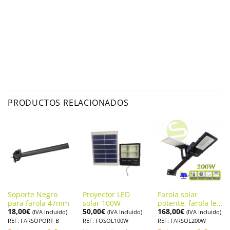
PRODUCTOS RELACIONADOS
Soporte Negro
Proyector LED
Farola solar
para farola 47mm
solar 100W
potente, farola led
18,00
€
50,00
€
168,00
€
200W
(IVA Incluido)
(IVA Incluido)
(IVA Incluido)
REF: FARSOPORT-B
REF: FOSOL100W
REF: FARSOL200W