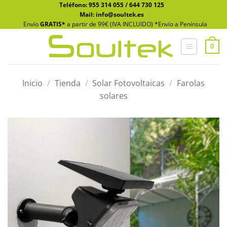
Saltar
Teléfono:
955 314 055
/
644 730 125
Mail: info@soultek.es
al
Envío
GRATIS*
a partir de 99€ (IVA INCLUIDO) *Envío a Península
contenido
0
Inicio
/
Tienda
/
Solar Fotovoltaicas
/
Farolas
solares