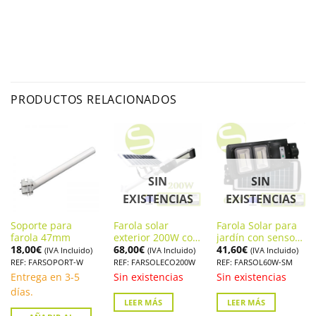
PRODUCTOS RELACIONADOS
SIN
SIN
EXISTENCIAS
EXISTENCIAS
Soporte para
Farola solar
Farola Solar para
farola 47mm
exterior 200W con
jardín con sensor
18,00
€
68,00
€
41,60
€
panel orientable
de movimiento y
(IVA Incluido)
(IVA Incluido)
(IVA Incluido)
Económica
panel solar
REF: FARSOPORT-W
REF: FARSOLECO200W
REF: FARSOL60W-SM
integrado.
Entrega en 3-5
Sin existencias
Sin existencias
días.
LEER MÁS
LEER MÁS