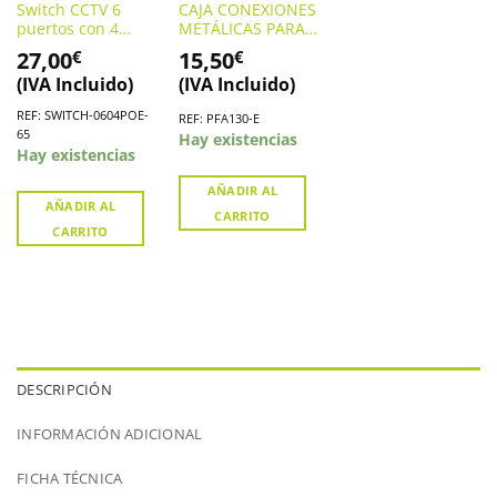
Switch CCTV 6
CAJA CONEXIONES
puertos con 4
METÁLICAS PARA
puertos PoE.
CÁMARAS
27,00
15,50
€
€
SWITCH-0604POE-
(PFA130-E)
(IVA Incluido)
(IVA Incluido)
65
REF: SWITCH-0604POE-
REF: PFA130-E
65
Hay existencias
Hay existencias
AÑADIR AL
AÑADIR AL
CARRITO
CARRITO
DESCRIPCIÓN
INFORMACIÓN ADICIONAL
FICHA TÉCNICA