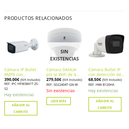
PRODUCTOS RELACIONADOS
SIN
EXISTENCIAS
Cámara IP Bullet
Cámara DAHUA
Cámara Bullet IP
8MPX con
ptz ip WiFi de 4
con detección de
390,00
€
279,50
€
68,50
€
inteligencia
megapíxeles
Humanos
(IVA Incluido)
(IVA Incluido)
(IVA Incluido)
REF: IPC-HFW3841T-ZS-
artificial DAHUA.
SD22404T-GN-W
HIKVISION. HWI-
REF: SD22404T-GN-W
REF: HWI-B120HA
S2
DH-IPC-HFW3841T-
B120HA
Sin existencias
Hay existencias
ZS-S2
Hay existencias
LEER MÁS
AÑADIR AL
AÑADIR AL
CARRITO
CARRITO