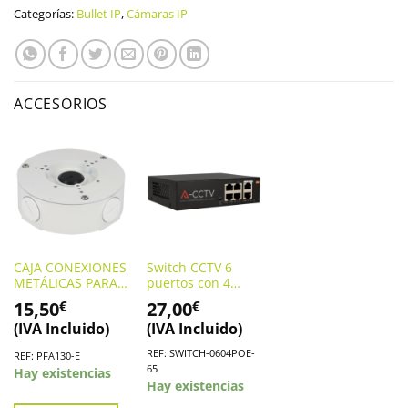
Categorías:
Bullet IP
,
Cámaras IP
ACCESORIOS
CAJA CONEXIONES
Switch CCTV 6
METÁLICAS PARA
puertos con 4
CÁMARAS
puertos PoE.
15,50
27,00
€
€
(PFA130-E)
SWITCH-0604POE-
(IVA Incluido)
(IVA Incluido)
65
REF: SWITCH-0604POE-
REF: PFA130-E
65
Hay existencias
Hay existencias