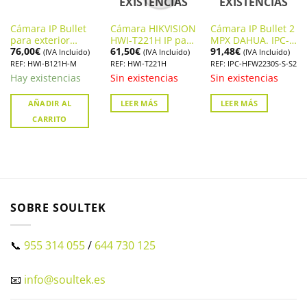
EXISTENCIAS
EXISTENCIAS
Cámara IP Bullet
Cámara HIKVISION
Cámara IP Bullet 2
para exterior
HWI-T221H IP para
MPX DAHUA. IPC-
76,00
€
61,50
€
91,48
€
HIKVISION. HWI-
profesionales
HFW2230S-S-S2
(IVA Incluido)
(IVA Incluido)
(IVA Incluido)
B121H-M
REF: HWI-B121H-M
REF: HWI-T221H
REF: IPC-HFW2230S-S-S2
Hay existencias
Sin existencias
Sin existencias
AÑADIR AL
LEER MÁS
LEER MÁS
CARRITO
SOBRE SOULTEK
📞
955 314 055
/
644 730 125
📧
info@soultek.es