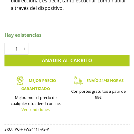
bidireccional, es decir, tanto escuchar como hablar
a través del dispositivo.
Hay existencias
Cámara IP bullet 4 MPX panorámica DAHUA. IPC-HFW3441T-AS
AÑADIR AL CARRITO
MEJOR PRECIO
ENVÍO 24/48 HORAS
GARANTIZADO
Con portes gratuitos a patir de
99€
Mejoramos el precio de
cualquier otra tienda online.
Ver condiciones
SKU:
IPC-HFW3441T-AS-P