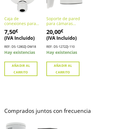
Caja de
Soporte de pared
conexiones para
para cámaras
cámaras domo
domo HIKVISION.
7,50
20,00
€
€
HIKVISION. DS-
DS-1272ZJ-110
(IVA Incluido)
(IVA Incluido)
1280ZJ-DM18
REF: DS-1280ZJ-DM18
REF: DS-1272ZJ-110
Hay existencias
Hay existencias
AÑADIR AL
AÑADIR AL
CARRITO
CARRITO
Comprados juntos con frecuencia