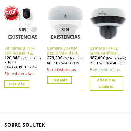
SIN
SIN
EXISTENCIAS
EXISTENCIAS
Kit cámara WiFi
Cámara DAHUA
Cámara IP PTZ
con Router 4G
ptz ip WiFi de 4
lente varifocal
120,84
€
279,50
€
187,00
€
para viviendas sin
megapíxeles
motorizada
(IVA Incluido)
(IVA Incluido)
(IVA Incluido)
REF: KIT
internet
SD22404T-GN-W
HIKVISION. HWP-
REF: SD22404T-GN-W
REF: HWP-N2404IH-DE3
CAMARA_ROUTER 4G
N2404IH-DE3
Sin existencias
Hay existencias
Sin existencias
LEER MÁS
AÑADIR AL
LEER MÁS
CARRITO
SOBRE SOULTEK