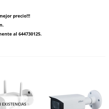
ejor precio!!!
n.
ente al 644730125.
N EXISTENCIAS