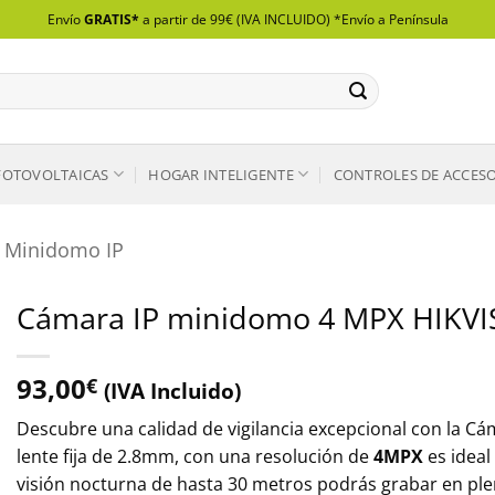
Envío
GRATIS*
a partir de 99€ (IVA INCLUIDO) *Envío a Península
FOTOVOLTAICAS
HOGAR INTELIGENTE
CONTROLES DE ACCES
Minidomo IP
Cámara IP minidomo 4 MPX HIKVI
93,00
€
(IVA Incluido)
Descubre una calidad de vigilancia excepcional con la 
lente fija de 2.8mm, con una resolución de
4MPX
es ideal
visión nocturna de hasta 30 metros podrás grabar en pl