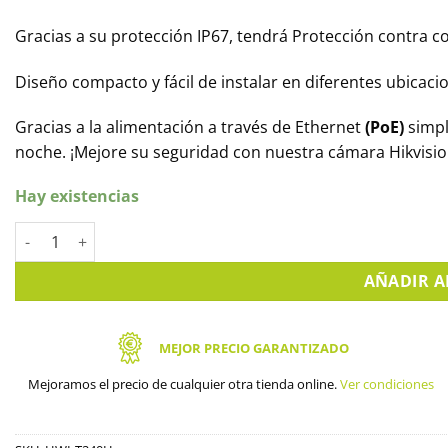
Gracias a su protección IP67, tendrá Protección contra co
Diseño compacto y fácil de instalar en diferentes ubicaci
Gracias a la alimentación a través de Ethernet
(PoE)
simpl
noche. ¡Mejore su seguridad con nuestra cámara Hikvisi
Hay existencias
Cámara IP minidomo 4 MPX HIKVISION. HWI-T240H cantidad
AÑADIR A
MEJOR PRECIO GARANTIZADO
Mejoramos el precio de cualquier otra tienda online.
Ver condiciones