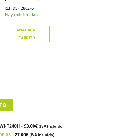
REF: DS-1280ZJ-S
Hay existencias
AÑADIR AL
CARRITO
ITO
HWI-T240H
-
93,00
€
(IVA Incluido)
POE-65
-
27,00
€
(IVA Incluido)