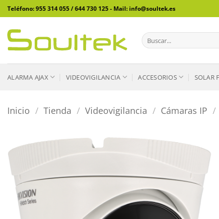
Saltar
Teléfono: 955 314 055 / 644 730 125 - Mail: info@soultek.es
al
contenido
Buscar
por:
ALARMA AJAX
VIDEOVIGILANCIA
ACCESORIOS
SOLAR 
Inicio
/
Tienda
/
Videovigilancia
/
Cámaras IP
/