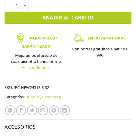
Cámara IP bullet 4MPX DAHUA. IPC-HFW2431S-S-S2 cantidad
AÑADIR AL CARRITO
MEJOR PRECIO
ENVÍO 24/48 HORAS
GARANTIZADO
Con portes gratuitos a patir de
99€
Mejoramos el precio de
cualquier otra tienda online.
Ver condiciones
SKU:
IPC-HFW2431S-S-S2
Categorías:
Bullet IP
,
Cámaras IP
ACCESORIOS