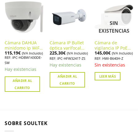
SIN
EXISTENCIAS
Cámara DAHUA
Cámara IP Bullet
Cámara de
minidomo ip WiFi
óptica varifocal
vigilancia IP PoE
115,19
€
225,30
€
145,00
€
de 4 megapíxeles.
motorizada
con zoom
(IVA Incluido)
(IVA Incluido)
(IVA Incluido)
REF: IPC-HDBW1430DE-
IPC-HDBW1430DE-
DAHUA. IPC-
motorizado,
REF: IPC-HFW3241T-ZS
REF: HWI-B640H-Z
SW
SW
HFW3241T-ZS
Hikvision HWI-
Hay existencias
Sin existencias
B640H-Z
Hay existencias
AÑADIR AL
LEER MÁS
AÑADIR AL
CARRITO
CARRITO
SOBRE SOULTEK