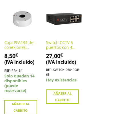
Caja PFA134 de
Switch CCTV 6
conexiones
puertos con 4
metálicas para
puertos PoE.
8,50
27,00
€
€
cámara Dahua
SWITCH-0604POE-
(IVA Incluido)
(IVA Incluido)
65
REF: SWITCH-0604POE-
REF: PFA134
65
Solo quedan 14
Hay existencias
disponibles
(puede
reservarse)
AÑADIR AL
CARRITO
AÑADIR AL
CARRITO