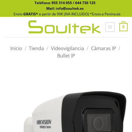
Saltar
Teléfono:
955 314 055
/
644 730 125
Mail: info@soultek.es
al
Envío
GRATIS*
a partir de 99€ (IVA INCLUIDO) *Envío a Península
contenido
0
Inicio
/
Tienda
/
Videovigilancia
/
Cámaras IP
/
Bullet IP