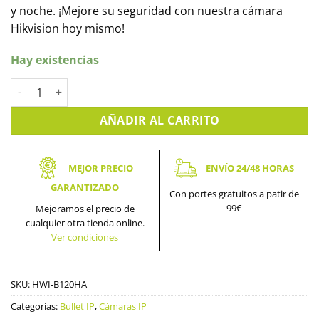
y noche. ¡Mejore su seguridad con nuestra cámara
Hikvision hoy mismo!
Hay existencias
Cámara Bullet IP con detección de Humanos HIKVISION. HWI-
AÑADIR AL CARRITO
MEJOR PRECIO
ENVÍO 24/48 HORAS
GARANTIZADO
Con portes gratuitos a patir de
99€
Mejoramos el precio de
cualquier otra tienda online.
Ver condiciones
SKU:
HWI-B120HA
Categorías:
Bullet IP
,
Cámaras IP