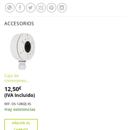
ACCESORIOS
Caja de
conexiones
HIKVISION DS-
12,50
€
1280ZJ-XS
(IVA Incluido)
REF: DS-1280ZJ-XS
Hay existencias
AÑADIR AL
CARRITO