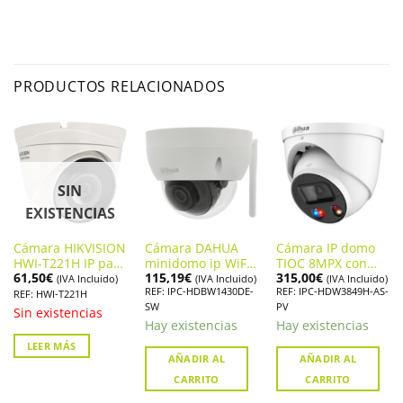
PRODUCTOS RELACIONADOS
SIN
EXISTENCIAS
Cámara HIKVISION
Cámara DAHUA
Cámara IP domo
HWI-T221H IP para
minidomo ip WiFi
TIOC 8MPX con
61,50
€
115,19
€
315,00
€
profesionales
de 4 megapíxeles.
disuasión activa e
(IVA Incluido)
(IVA Incluido)
(IVA Incluido)
REF: IPC-HDBW1430DE-
REF: IPC-HDW3849H-AS-
IPC-HDBW1430DE-
inteligencia
REF: HWI-T221H
SW
PV
SW
artificial DAHUA.
Sin existencias
IPC-HDW3849H-
Hay existencias
Hay existencias
AS-PV
LEER MÁS
AÑADIR AL
AÑADIR AL
CARRITO
CARRITO