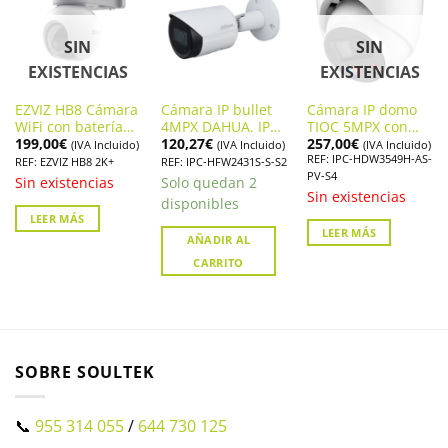
SIN
SIN
EXISTENCIAS
EXISTENCIAS
EZVIZ HB8 Cámara
Cámara IP bullet
Cámara IP domo
WiFi con batería
4MPX DAHUA. IPC-
TIOC 5MPX con
199,00
€
120,27
€
257,00
€
para exterior y
HFW2431S-S-S2
disuasión activa e
(IVA Incluido)
(IVA Incluido)
(IVA Incluido)
REF: IPC-HDW3549H-AS-
cobertura de 360º
inteligencia
REF: EZVIZ HB8 2K+
REF: IPC-HFW2431S-S-S2
PV-S4
artificial DAHUA.
Sin existencias
Solo quedan 2
IPC-HDW3549H-
Sin existencias
disponibles
AS-PV
LEER MÁS
LEER MÁS
AÑADIR AL
CARRITO
SOBRE SOULTEK
📞
955 314 055
/
644 730 125