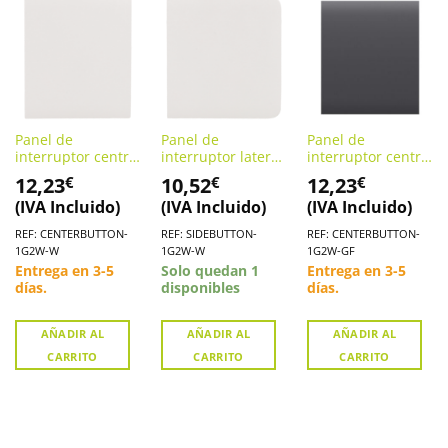
Panel de
Panel de
Panel de
interruptor central
interruptor lateral
interruptor central
conmutable AJAX
conmutable AJAX
conmutable AJAX
12,23
10,52
12,23
€
€
€
(CENTERBUTTON-
(SIDEBUTTON-
(CENTERBUTTON-
(IVA Incluido)
(IVA Incluido)
(IVA Incluido)
1G2W-W)
1G2W-W)
1G2W-GF)
REF: CENTERBUTTON-
REF: SIDEBUTTON-
REF: CENTERBUTTON-
1G2W-W
1G2W-W
1G2W-GF
Entrega en 3-5
Solo quedan 1
Entrega en 3-5
días.
disponibles
días.
AÑADIR AL
AÑADIR AL
AÑADIR AL
CARRITO
CARRITO
CARRITO