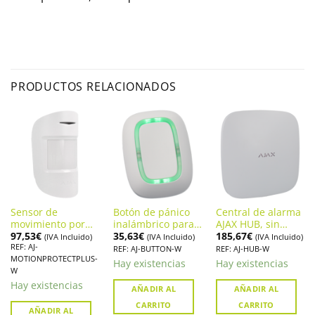
PRODUCTOS RELACIONADOS
Sensor de
Botón de pánico
Central de alarma
movimiento por
inalámbrico para
AJAX HUB, sin
97,53
€
35,63
€
185,67
€
microondas e
Sistema de Alarma
cuotas mensuales.
(IVA Incluido)
(IVA Incluido)
(IVA Incluido)
REF: AJ-
infrarrojos AJAX
AJAX BUTTON (AJ-
(AJ-HUB-W)
REF: AJ-BUTTON-W
REF: AJ-HUB-W
MOTIONPROTECTPLUS-
MOTIONPROTECT
BUTTON-W)
Hay existencias
Hay existencias
W
PLUS
Hay existencias
AÑADIR AL
AÑADIR AL
CARRITO
CARRITO
AÑADIR AL