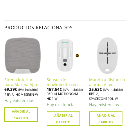
PRODUCTOS RELACIONADOS
Sirena interior
Sensor de
Mando a distancia
para Alarma Ajax
movimiento con
alarma Ajax
69,39
€
157,54
€
35,63
€
HomeSiren
cámara AJAX
SpaceControl con
(IVA Incluido)
(IVA Incluido)
(IVA Incluido)
REF: AJ-MOTIONCAM-
REF: AJ-
MOTIONCAM HDR
botón de pánico
REF: AJ-HOMESIREN-W
HDR-W
SPACECONTROL-W
(AJ-
Hay existencias
SPACECONTROL-
Hay existencias
Hay existencias
W)
AÑADIR AL
AÑADIR AL
AÑADIR AL
CARRITO
CARRITO
CARRITO