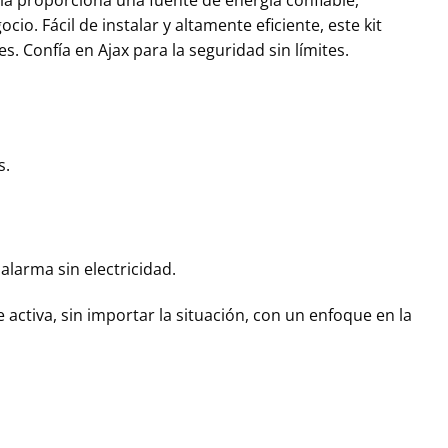
ía proporciona una fuente de energía confiable,
o. Fácil de instalar y altamente eficiente, este kit
. Confía en Ajax para la seguridad sin límites.
s.
alarma sin electricidad.
activa, sin importar la situación, con un enfoque en la
rica. KIT-BATERÍA-HUB2 cantidad