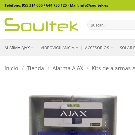
Saltar
Teléfono: 955 314 055 / 644 730 125 - Mail: info@soultek.es
al
contenido
Buscar
por:
ALARMA AJAX
VIDEOVIGILANCIA
ACCESORIOS
SOLAR 
Inicio
/
Tienda
/
Alarma AJAX
/
Kits de alarmas 