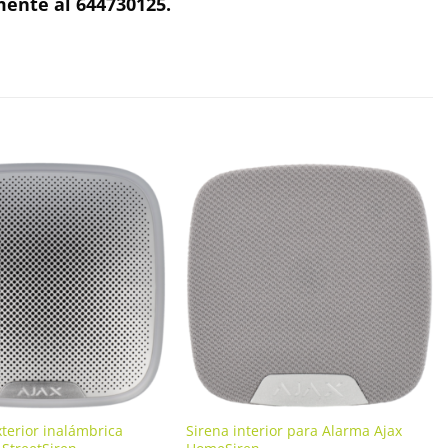
ente al 644730125.
xterior inalámbrica
Sirena interior para Alarma Ajax