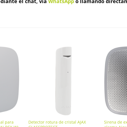
iante el chat, vía
WhatsApp
o llamando directam
al para
Detector rotura de cristal AJAX
Sirena de e