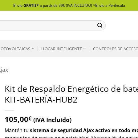
Envío
GRATIS*
a partir de 99€ (IVA INCLUIDO) *Envío a Península
FOTOVOLTAICAS
HOGAR INTELIGENTE
CONTROLES DE ACCES
Ajax
Kit de Respaldo Energético de bate
KIT-BATERÍA-HUB2
105,00
€
(IVA Incluido)
Mantén tu
sistema de seguridad Ajax activo en todo 