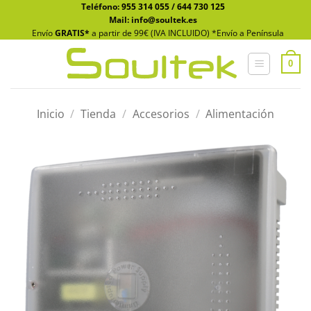
Saltar
Teléfono:
955 314 055
/
644 730 125
Mail: info@soultek.es
al
Envío
GRATIS*
a partir de 99€ (IVA INCLUIDO) *Envío a Península
contenido
0
Inicio
/
Tienda
/
Accesorios
/
Alimentación